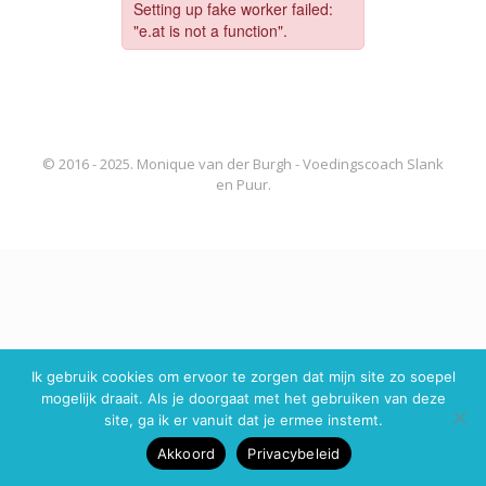
© 2016 - 2025. Monique van der Burgh - Voedingscoach Slank
en Puur.
Ik gebruik cookies om ervoor te zorgen dat mijn site zo soepel
mogelijk draait. Als je doorgaat met het gebruiken van deze
site, ga ik er vanuit dat je ermee instemt.
Akkoord
Privacybeleid