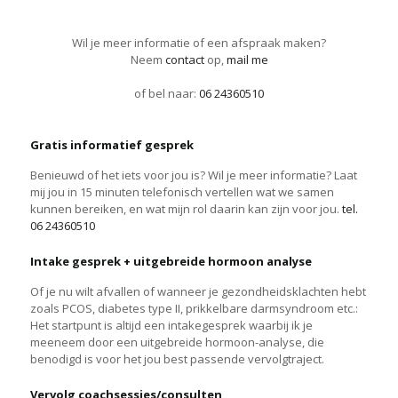
Wil je meer informatie of een afspraak maken?
Neem
contact
op,
mail me
of bel naar:
06 24360510
Gratis informatief gesprek
Benieuwd of het iets voor jou is? Wil je meer informatie? Laat
mij jou in 15 minuten telefonisch vertellen wat we samen
kunnen bereiken, en wat mijn rol daarin kan zijn voor jou.
tel.
06 24360510
Intake gesprek + uitgebreide hormoon analyse
Of je nu wilt afvallen of wanneer je gezondheidsklachten hebt
zoals PCOS, diabetes type II, prikkelbare darmsyndroom etc.:
Het startpunt is altijd een intakegesprek waarbij ik je
meeneem door een uitgebreide hormoon-analyse, die
benodigd is voor het jou best passende vervolgtraject.
Vervolg coachsessies/consulten