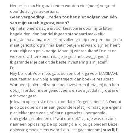
Nee, mijn coachingspakketten worden niet (meer) vergoed
door de zorgverzekeraars.
Geen vergoeding....reden tot het niet volgen van één
van mijn coachingstrajecten?
Op het moment dat je ervoor kiest om je door mij te laten
begeleiden, dan handel ik geen standaard makkelijk
programma af maar zet ik mij volledig in op een persoonlijk op
maat gericht programma. Dat moet je wat waard zijn en heeft
natuurlijk een prijskaartje. Maar...jij wilt resultaat! En niet na
weken erachter komen dat je je geld hebt weggegooid.
Ik garandeer je dat dit de beste investering is in jezelf!
En...
Hey be real. Voor niets gaat de zon op! Ik ga voor MAXIMAAL
resultaat. M.a.w. volg je mijn traject, dan boek je resultaat!
Wanneer jij hier zelf voor moet investeren (betalen) dan ben
ook jij hierdoor meer gemotiveerd en bewijst dat mij, dat je er
echt voor gaat.
Je kwam op mijn site terecht omdat je “ergens mee zit”. Omdat
je op zoek bent naar een gezonde leefstijl, omdat je je ergens
niet lekker mee voelt, of dat nu gewichts-, hormonale-,
energieke problemen of "wat dan ook" zijn. Je was op zoek
naar een oplossing. De oplossing die ik jou ga bieden! Deze
oplossing moet je iets waard zijn. Het gaat hier om
jouw lijf
,