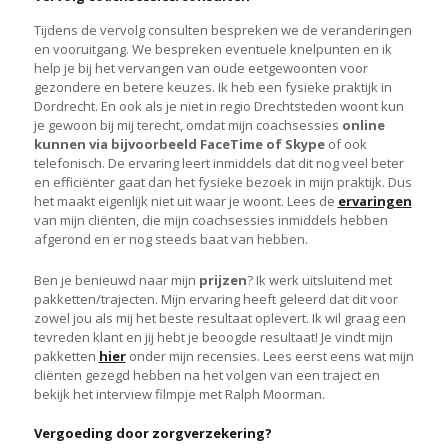
Tijdens de vervolg consulten bespreken we de veranderingen
en vooruitgang. We bespreken eventuele knelpunten en ik
help je bij het vervangen van oude eetgewoonten voor
gezondere en betere keuzes. Ik heb een fysieke praktijk in
Dordrecht. En ook als je niet in regio Drechtsteden woont kun
je gewoon bij mij terecht, omdat mijn coachsessies
online
kunnen via bijvoorbeeld FaceTime of Skype
of ook
telefonisch. De ervaring leert inmiddels dat dit nog veel beter
en efficiënter gaat dan het fysieke bezoek in mijn praktijk. Dus
het maakt eigenlijk niet uit waar je woont. Lees de
ervaringen
van mijn cliënten, die mijn coachsessies inmiddels hebben
afgerond en er nog steeds baat van hebben.
Ben je benieuwd naar mijn
prijzen
? Ik werk uitsluitend met
pakketten/trajecten. Mijn ervaring heeft geleerd dat dit voor
zowel jou als mij het beste resultaat oplevert. Ik wil graag een
tevreden klant en jij hebt je beoogde resultaat! Je vindt mijn
pakketten
hier
onder mijn recensies. Lees eerst eens wat mijn
cliënten gezegd hebben na het volgen van een traject en
bekijk het interview filmpje met Ralph Moorman.
Vergoeding door zorgverzekering?