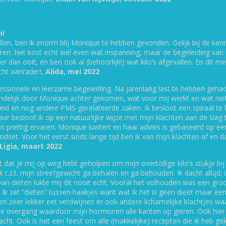
Samen maken we een op maat gemaakt voedings- en life
gezonder gaat voelen en vanzelf op je streefgewicht kom
jo-jo effect*.
n!
Geen crash-dieet, geen poeders, geen pillen, gee
en, ben ik enorm blij Monique te hebben gevonden. Gelijk bij de kenn
wondermiddeltjes!
rvaren. Het kost echt wel even wat inspanning, maar de begeleiding v
Gewoon op natuurlijke wijze.
er dan ooit, en ben ook al (behoorlijk!) wat kilo’s afgevallen. En dit met
echt aanrader!,
Alida, mei 2022
essionele en leerzame begeleiding. Na jarenlang last te hebben geha
Ervaringen van cliënten
ndelijk door Monique achter gekomen, wat voor mij werkt en wat niet.
eid en nog andere PMS-gerelateerde zaken. Ik besloot een spiraal te 
jaar besloot ik op een natuurlijke wijze met mijn klachten aan de sla
 prettig ervaren. Monique luistert en haar advies is gebaseerd op een
ndset. Voor het eerst sinds lange tijd ben ik van mijn klachten af en 
Ligia, maart 2022
De Hormoonfactor
dat je mij op weg hebt geholpen om mijn overtollige kilo’s stukje bij 
ik t.z.t. mijn streefgewicht ga behalen en ga behouden. Ik dacht altijd;
Deze klachten kunnen te maken hebben met
Het is v
an diëten lukte mij dit nooit echt. Vooral het volhouden was een groo
hormonale storingen. Ik help je je hormonen
aan een 
 Ik zet “diëten” tussen haakjes want wat ik het is geen dieet maar ee
optimaal in balans krijgen zodat je je
mensen di
en zeer lekker eet verdwijnen er ook andere lichamelijke klachtjes w
energieker en fitter voelt. Het wordt veel
allerlei 
n de overgang waardoor mijn hormonen alle kanten op gieren. Ook hie
eenvoudiger om jouw ideale gewicht te
Hiermee
cht. Ook is het een feest om alle (makkelijke) recepten die ik heb ge