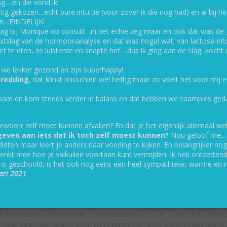
g….en die vond ik!
gekozen…echt pure intuïtie (voor zover ik die nog had) en al bij het 
en…EINDELIJK!
raag bij Monique op consult…in het echie zeg maar en ook dát was 
uitslag van de hormoonanalyse en dat was nogal wat; van lactose-intol
 niet te eten, ze luisterde en snapte het….dus ik ging aan de slag, koch
we lekker gezond en zijn superhappy!
 redding
, dat klinkt misschien wel heftig maar zo voelt het voor mij
ichaam en kom steeds verder in balans en dat hebben we saampies ged
 de oorzaak is de sleutel tot een bet
 ‘gewoon’ zelf moet kunnen afvallen? En dat je het eigenlijk allemaal 
 geven aan iets dat ik toch zelf moest kunnen?
Nou geloof me… M
ëten maar leert je anders naar voeding te kijken. En belangrijker nog:
n denkt mee hoe je valkuilen voortaan kunt vermijden. Ik heb ontzette
uurlijk per persoon verschillend, afhankelijk van juist voorgestelde inf
ig is geschoold, is het ook nog eens een heel sympathieke, warme e
Privacybeleid
-
Website disclaimer
ari 2021
Ik val als CAT-therapeut onder Wkkgz-klachtrecht en tuchtrecht bij de
hilleninstantie Alternatieve Therapeuten (GAT). GAT is een rijks erken
g onafhankelijke Wkkgz geschillencommissie. Voor meer informatie o