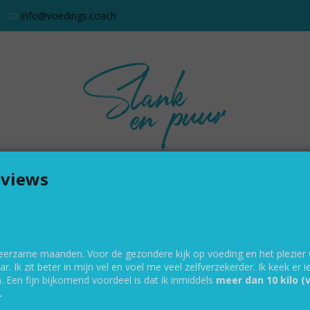
info@voedings.coach
eviews
OE
MOGELIJKHEDEN
REVIEWS
PRIJZE
CONTACT
n leerzame maanden. Voor de gezondere kijk op voeding en het plezi
r. Ik zit beter in mijn vel en voel me veel zelfverzekerder. Ik keek er 
Zou jij pure en gezonde 
). Een fijn bijkomend voordeel is dat ik inmiddels
meer dan 10 kilo (
je huidige levensstijl, m
.