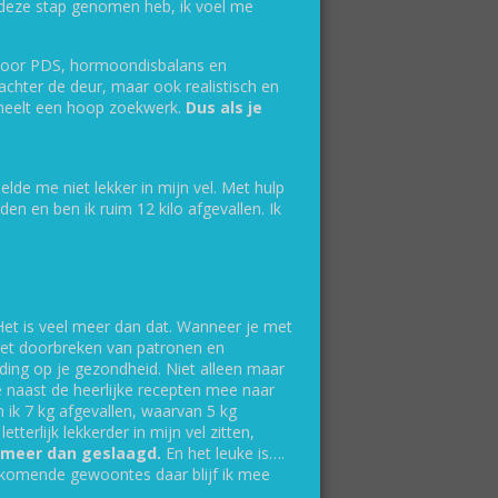
ik deze stap genomen heb, ik voel me
. door PDS, hormoondisbalans en
achter de deur, maar ook realistisch en
scheelt een hoop zoekwerk.
Dus als je
de me niet lekker in mijn vel. Met hulp
n en ben ik ruim 12 kilo afgevallen. Ik
ctor Trainer
Coach
 Het is veel meer dan dat. Wanneer je met
het doorbreken van patronen en
ding op je gezondheid. Niet alleen maar
je naast de heerlijke recepten mee naar
n ik 7 kg afgevallen, waarvan 5 kg
n!
terlijk lekkerder in mijn vel zitten,
 meer dan geslaagd.
En het leuke is….
ijkomende gewoontes daar blijf ik mee