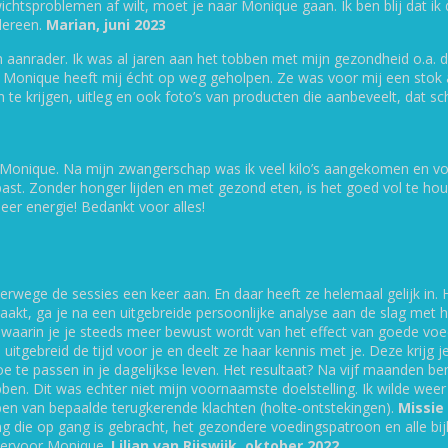
ewichtsproblemen af wilt, moet je naar Monique gaan. Ik ben blij dat 
dereen.
Marian, juni 2023
n aanrader. Ik was al jaren aan het tobben met mijn gezondheid o.a
t Paleo
ar Monique heeft mij écht op weg geholpen. Ze was voor mij een stok 
seur
 te krijgen, uitleg en ook foto’s van producten die aanbeveelt, dat 
onique. Na mijn zwangerschap was ik veel kilo’s aangekomen en voel
t. Zonder honger lijden en met gezond eten, is het goed vol te houde
eer energie! Bedankt voor alles!
en ik ben Hormoonfa
en
Candida 
verwege de sessies een keer aan. En daar heeft ze helemaal gelijk in.
kt, ga je na een uitgebreide persoonlijke analyse aan de slag met 
waarin je je steeds meer bewust wordt van het effect van goede voe
Zodra je hormonen in evenwicht zijn,
 uitgebreid de tijd voor je en deelt ze haar kennis met je. Deze krijg 
voel je je gezonder en energieker.
oe te passen in je dagelijkse leven. Het resultaat? Na vijf maanden be
Vraag een gratis kennismakingsgesprek aa
n. Dit was echter niet mijn voornaamste doelstelling. Ik wilde weer let
ben van bepaalde terugkerende klachten (holte-ontstekingen).
Missie
ng die op gang is gebracht, het gezondere voedingspatroon en alle b
hiervoor Monique.
Lilian van Rijswijk, oktober 2022