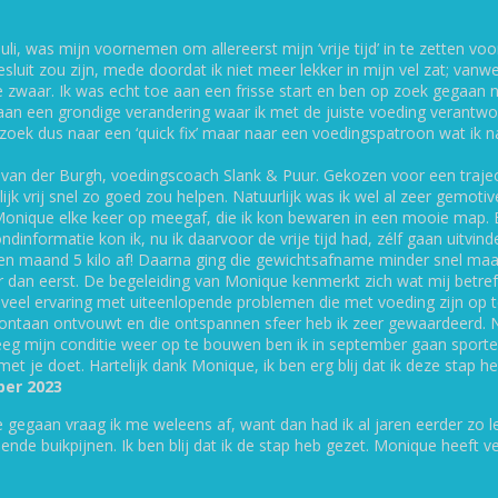
Wil je een gezonde en 
wirwar van ons huidige
li, was mijn voornemen om allereerst mijn ‘vrije tijd’ in te zetten voo
sluit zou zijn, mede doordat ik niet meer lekker in mijn vel zat; vanw
Er is een verantwoorde
e zwaar. Ik was echt toe aan een frisse start en ben op zoek gegaa
voelen en tegelijkertijd
an een grondige verandering waar ik met de juiste voeding verantwo
op zoek dus naar een ‘quick fix’ maar naar een voedingspatroon wat i
bereiken.*
e van der Burgh, voedingscoach Slank & Puur. Gekozen voor een traj
jk vrij snel zo goed zou helpen. Natuurlijk was ik wel al zeer gemotive
e Monique elke keer op meegaf, die ik kon bewaren in een mooie map. 
informatie kon ik, nu ik daarvoor de vrije tijd had, zélf gaan uitvind
een maand 5 kilo af! Daarna ging die gewichtsafname minder snel maa
 dan eerst. De begeleiding van Monique kenmerkt zich wat mij betreft 
s veel ervaring met uiteenlopende problemen die met voeding zijn op te
pontaan ontvouwt en die ontspannen sfeer heb ik zeer gewaardeerd. 
es kunnen zowel live in mijn praktij
reeg mijn conditie weer op te bouwen ben ik in september gaan sporten
t je doet. Hartelijk dank Monique, ik ben erg blij dat ik deze stap he
beeld FaceTime of Skype. Het maakt 
ber 2023
waarbij jij je het prettigst voelt.
gegaan vraag ik me weleens af, want dan had ik al jaren eerder zo le
lende buikpijnen. Ik ben blij dat ik de stap heb gezet. Monique heeft ve
urgh
.