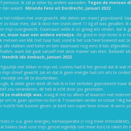
ef persoon. Ik zal je zeker bij andere aanraden.
Tegen de mensen di
bereiken en te behouden*. En dat zonder jo-
de klach
er dan waard.
Miranda Fens uit Dordrecht, januari 2022
jo effect. Door middel van een andere
bijwerki
manier van eten, zonder honger en zonder
hiermee 
aan het tobben met overgewicht. Alle diëten (en meer) geprobeerd. V
calorieën te tellen. Veel mensen bemerken
terug te
 zo klaar mee, dat ik door een crash-dieet 11 kg af was gevallen. Ik
dat allerlei hardnekkige gezondheids-klachten
de sleut
or mijn overgewicht. Daarnaast wilde ik zo graag iets vinden, dat ik 
verminderen of zelfs geheel verdwijnen!
eet, maar naar een andere eetwijze
, die goed in mijn leven is i
 meteen een klik met haar had, vond ik het ook heel boeiend wat ze al
lle vlakken veel beter en ben daarnaast nog eens 8 kilo afgevallen. H
 afvallen, want dat gaat vanzelf met deze manier van eten. Bedankt 
t Hendrik Ido Ambach, januari 2022
Download het gratis E-zine GezondLEVEN
figuurlijk niet lekker in mijn vel, continu had ik het gevoel dat ik wat 
 mijn streef gewicht zat en dat ik geen energie had om iets te onder
g moeilijk om dit te doorbreken.
, ik wilde geen dieet dit heb ik in het verleden geprobeerd maar dit w
ief zou veranderen, dit heb ik echt door jou gevonden.
erd zo makkelijk was
, vraag ik me nu alleen af waarom niet iedereen
ie om te gaan sporten nu ben ik 7 maanden verder en totaal 14kg kwij
 inzicht heb kunnen geven. Je bent een super lieve vrouw. Ik wens jou
imoto (= o.a. geen energie), herniaoperatie (= nog meer immobiliteit)
 uit balans (wat voor mijn gevoel eigenlijk niet meer kon) te raken é