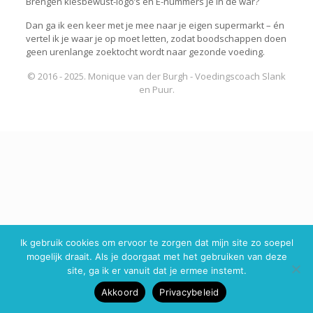
Brengen kiesbewust-logo’s en E-nummers je in de war?
Dan ga ik een keer met je mee naar je eigen supermarkt – én
vertel ik je waar je op moet letten, zodat boodschappen doen
geen urenlange zoektocht wordt naar gezonde voeding.
© 2016 - 2025. Monique van der Burgh - Voedingscoach Slank
en Puur.
Ik gebruik cookies om ervoor te zorgen dat mijn site zo soepel
mogelijk draait. Als je doorgaat met het gebruiken van deze
site, ga ik er vanuit dat je ermee instemt.
Akkoord
Privacybeleid