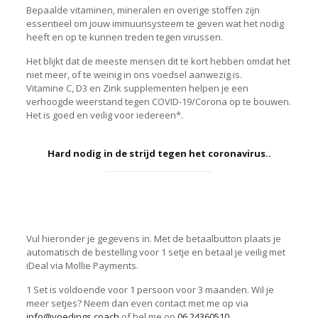
Bepaalde vitaminen, mineralen en overige stoffen zijn
essentieel om jouw immuunsysteem te geven wat het nodig
heeft en op te kunnen treden tegen virussen.
Het blijkt dat de meeste mensen dit te kort hebben omdat het
niet meer, of te weinig in ons voedsel aanwezig is.
Vitamine C, D3 en Zink supplementen helpen je een
verhoogde weerstand tegen COVID-19/Corona op te bouwen.
Het is goed en veilig voor iedereen*.
Hard nodig in de strijd tegen het coronavirus..
Vul hieronder je gegevens in. Met de betaalbutton plaats je
automatisch de bestelling voor 1 setje en betaal je veilig met
iDeal via Mollie Payments.
1 Set is voldoende voor 1 persoon voor 3 maanden. Wil je
meer setjes? Neem dan even contact met me op via
info@voedings.coach
of bel me op
06 24360510